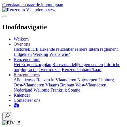
Overslaan en naar de inhoud gaan
Hoofdnavigatie
Welkom
Over ons
Historiek
ICE-Erkende reuzenbeheerders
Intern reglement
Lidgelden
Werking
Wie is wie?
Reuzencultuur
Het Erfgoedzorgplan
Reusvriendelijke gemeenten
Infofiche
borgingsactie
Over reuzen
Reuzendatabank/kaart
Reuzennieuws
Alle nieuws
Reuzen in Vlaanderen
Antwerpen
Limburg
Oost-Vlaanderen
Vlaams Brabant
West-Vlaanderen
Nederland
Wallonië
Frankrijk
Spanje
Kalender
Contacteer ons