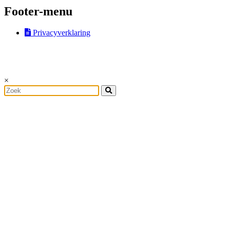
Footer-menu
Privacyverklaring
© Reuzen in Vlaanderen vzw - Alle rechten voorbehouden.
×